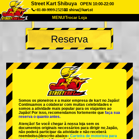
Street Kart Shibuya
OPEN 10:00-22:00
📞+81-80-9999-2525
📧
shina@kart.st
MENU/Trocar Loja
INÍCIO
Reserva
Sobre
Especificações
Preços
Acesso
Opiniões
FAQ
Empresa
Reserva
Trocar Loja
Tokyo Shinagawa
Tokyo Akihabara#1
Tokyo Akihabara#2
Tokyo Shibuya
Somos os
pioneiros
e a
maior empresa de kart
no Japão!
Tokyo Shibuya Annex
Tokyo Bay
Continuamos a colaborar com
muitas celebridades
e
somos a
atividade mais popular
para os viajantes ao
Japão! Por isso, recomendamos fortemente que
faça sua
Tokyo Asakusa
Osaka
reserva o quanto antes.
Atenção! Se você chegar à nossa loja sem os
Okinawa
documentos originais necessários para dirigir no Japão,
não poderá participar da atividade e não receberá
reembolso.
(descrito abaixo
« Carteira de motorista para