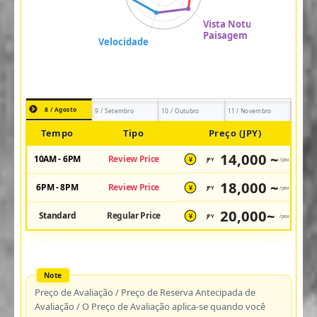
8 / Agosto
9 / Setembro
10 / Outubro
11 / Novembro
Tempo
Tipo
Preço (JPY)
14,000 ~
10AM - 6PM
Review Price
JPY
/pax
¥
18,000 ~
6PM - 8PM
Review Price
JPY
/pax
¥
20,000~
Standard
Regular Price
JPY
/pax
¥
Preço de Avaliação / Preço de Reserva Antecipada de
Avaliação / O Preço de Avaliação aplica-se quando você