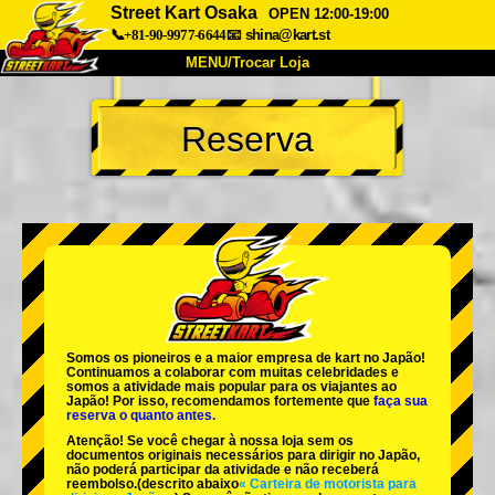
Street Kart Osaka
OPEN 12:00-19:00
📞+81-90-9977-6644
📧
shina@kart.st
MENU/Trocar Loja
INÍCIO
Reserva
Sobre
Especificações
Preços
Acesso
Opiniões
FAQ
Empresa
Reserva
Trocar Loja
Tokyo Shinagawa
Tokyo Akihabara#1
Tokyo Akihabara#2
Tokyo Shibuya
Somos os
pioneiros
e a
maior empresa de kart
no Japão!
Tokyo Shibuya Annex
Tokyo Bay
Continuamos a colaborar com
muitas celebridades
e
somos a
atividade mais popular
para os viajantes ao
Japão! Por isso, recomendamos fortemente que
faça sua
Tokyo Asakusa
Osaka
reserva o quanto antes.
Atenção! Se você chegar à nossa loja sem os
Okinawa
documentos originais necessários para dirigir no Japão,
não poderá participar da atividade e não receberá
reembolso.
(descrito abaixo
« Carteira de motorista para