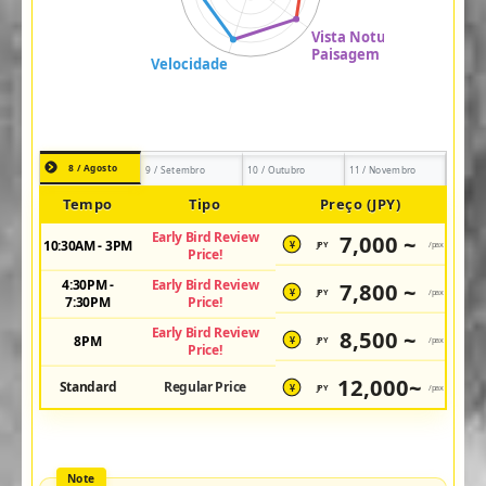
8 / Agosto
9 / Setembro
10 / Outubro
11 / Novembro
Tempo
Tipo
Preço (JPY)
Early Bird Review
7,000 ~
10:30AM - 3PM
JPY
/pax
¥
Price!
4:30PM -
Early Bird Review
7,800 ~
JPY
/pax
¥
7:30PM
Price!
Early Bird Review
8,500 ~
8PM
JPY
/pax
¥
Price!
12,000~
Standard
Regular Price
JPY
/pax
¥