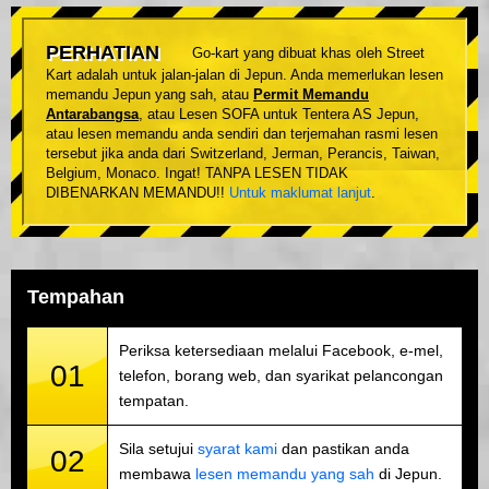
PERHATIAN
Go-kart yang dibuat khas oleh Street
Kart adalah untuk jalan-jalan di Jepun. Anda memerlukan lesen
memandu Jepun yang sah, atau
Permit Memandu
Antarabangsa
, atau Lesen SOFA untuk Tentera AS Jepun,
atau lesen memandu anda sendiri dan terjemahan rasmi lesen
tersebut jika anda dari Switzerland, Jerman, Perancis, Taiwan,
Belgium, Monaco. Ingat! TANPA LESEN TIDAK
DIBENARKAN MEMANDU!!
Untuk maklumat lanjut
.
Tempahan
Periksa ketersediaan melalui Facebook, e-mel,
01
telefon, borang web, dan syarikat pelancongan
tempatan.
Sila setujui
syarat kami
dan pastikan anda
02
membawa
lesen memandu yang sah
di Jepun.