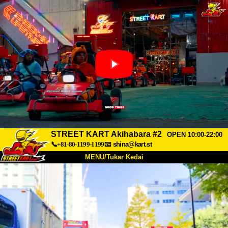
STREET KART Akihabara #2
OPEN 10:00-22:00
📞+81-80-1199-1199
📧
shina@kart.st
MENU/Tukar Kedai
UTAMA
Tentang
Spesifikasi
Harga
Akses
Suara
Soalan Lazim