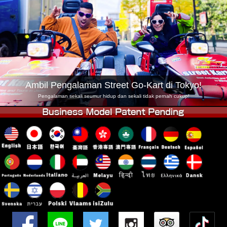
Syarikat
Tempahan
Tukar Kedai
Tokyo Shinagawa
Tokyo Akihabara#1
Tokyo Akihabara#2
Tokyo Shibuya
Tokyo Shibuya Annex
Tokyo Bay
Ambil Pengalaman Street Go-Kart di Tokyo!
Tokyo Asakusa
Osaka
Pengalaman sekali seumur hidup dan sekali tidak pernah cukup!
Okinawa