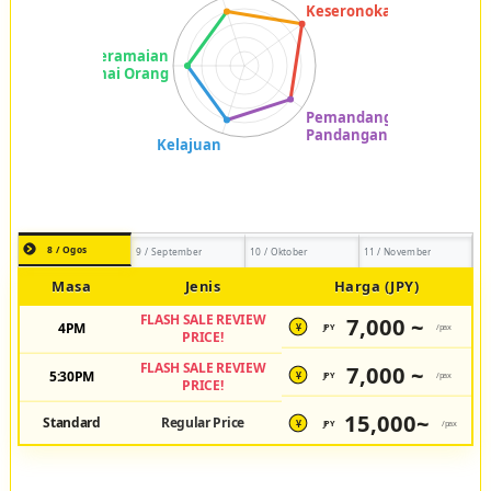
8 / Ogos
9 / September
10 / Oktober
11 / November
Masa
Jenis
Harga (JPY)
FLASH SALE REVIEW
7,000 ~
4PM
JPY
/pax
¥
PRICE!
FLASH SALE REVIEW
7,000 ~
5:30PM
JPY
/pax
¥
PRICE!
15,000~
Standard
Regular Price
JPY
/pax
¥