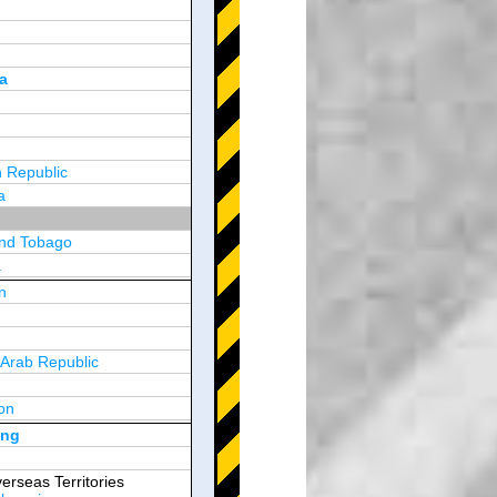
a
 Republic
a
and Tobago
a
n
y
 Arab Republic
n
on
d Arab Emirates
ong
erseas Territories