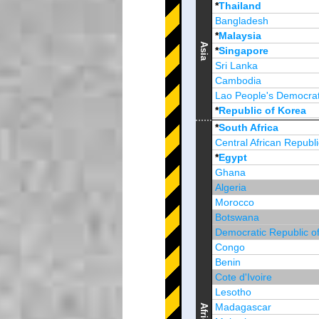
*
Thailand
Bangladesh
*
Malaysia
Asia
*
Singapore
Sri Lanka
Cambodia
Lao People's Democrat
*
Republic of Korea
Brunei Darussalam
*
South Africa
Central African Republi
*
Egypt
Ghana
Algeria
Morocco
Botswana
Democratic Republic o
Congo
Benin
Cote d'Ivoire
Lesotho
Madagascar
Africa