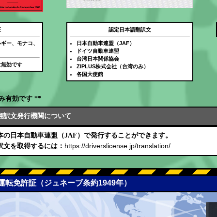
証
認定日本語翻訳文
ルギー、モナコ、
日本自動車連盟（JAF）
ドイツ自動車連盟
台湾日本関係協会
は無効です
ZIPLUS株式会社（台湾のみ）
各国大使館
み有効です **
翻訳文発行機関について
本の日本自動車連盟（JAF）で発行することができます。
https://driverslicense.jp/translation/
訳文を取得するには：
際運転免許証（ジュネーブ条約1949年）