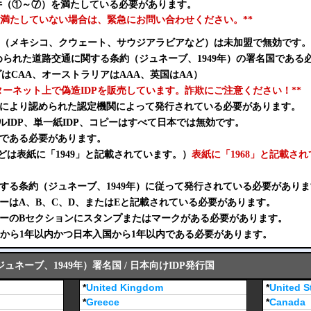
条件（①～⑦）を満たしている必要があります。
条件を満たしていない場合は、緊急にお問い合わせください。**
（メキシコ、クウェート、サウジアラビアなど）は未加盟で無効です。
められた道路交通に関する条約（ジュネーブ、1949年）の署名国である
はCAA、オーストラリアはAAA、英国はAA）
ンターネット上で偽造IDPを販売しています。詐欺にご注意ください！**
当局により認められた認定機関によって発行されている必要があります。
ルIDP、単一紙IDP、コピーはすべて日本では無効です。
形式である必要があります。
どは表紙に「1949」と記載されています。）
表紙に「1968」と記載さ
に関する条約（ジュネーブ、1949年）に従って発行されている必要があり
ゴリーはA、B、C、D、またはEと記載されている必要があります。
ゴリーのBセクションにスタンプまたはマークがある必要があります。
行日から1年以内かつ日本入国から1年以内である必要があります。
ネーブ、1949年）署名国 / 日本向けIDP発行国
*
United Kingdom
*
United S
*
Greece
*
Canada