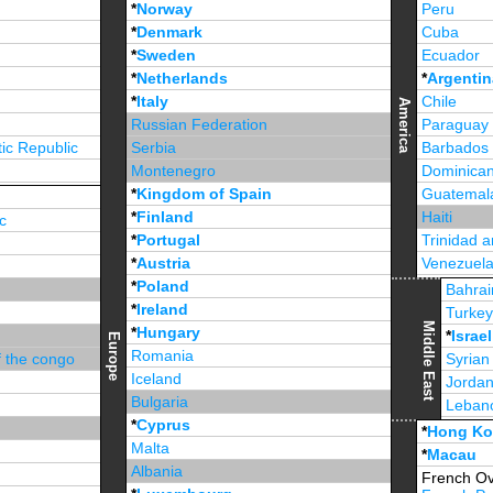
*
Norway
Peru
*
Denmark
Cuba
*
Sweden
Ecuador
*
Netherlands
*
Argentin
*
Italy
Chile
America
Russian Federation
Paraguay
ic Republic
Serbia
Barbados
Montenegro
Dominican
*
Kingdom of Spain
Guatemal
*
Finland
Haiti
c
*
Portugal
Trinidad 
*
Austria
Venezuel
*
Poland
Jamaica
Bahrai
*
Ireland
Turke
Middle East
*
Hungary
*
Israel
Europe
Romania
f the congo
Syrian
Iceland
Jorda
Bulgaria
Leban
*
Cyprus
*
Unite
*
Hong K
Malta
*
Macau
Albania
French Ov