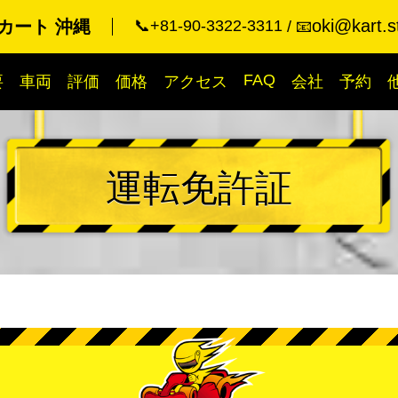
oki@kart.s
カート 沖縄
📞+81-90-3322-3311
📧
FAQ
要
車両
評価
価格
アクセス
会社
予約
運転免許証