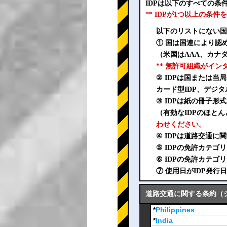
IDPは以下のすべての
** IDPが1つ以上の
以下のリストにない国
① 国は国連により認
（米国はAAA、カナダ
** 無許可組織がイ
② IDPは国または
カード型IDP、デジタ
③ IDPは紙の冊子
（有効なIDPのほとん
わせください。
④ IDPは道路交通
⑤ IDPの免許カテ
⑥ IDPの免許カテ
⑦ 使用日がIDP発
道路交通に関する条約（ジュ
*
Philippines
*
India