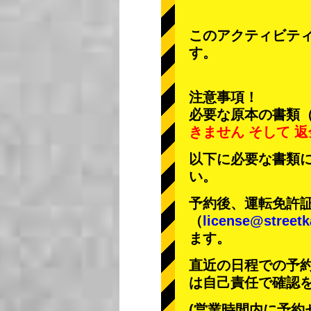
このアクティビテ
す。
注意事項！
必要な原本の書類
きません
そして
返
以下に必要な書類
い。
予約後、運転免許
（
license@streetk
ます。
直近の日程での予
は自己責任で確認
(営業時間内に予約