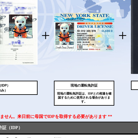
+
+
IDP）
現地の運転免許証
のみ）
現地の運転免許証は、IDPとの相違を確
認するために使用される場合がありま
す。
できません。来日前に母国でIDPを取得する必要があります **
証（IDP）