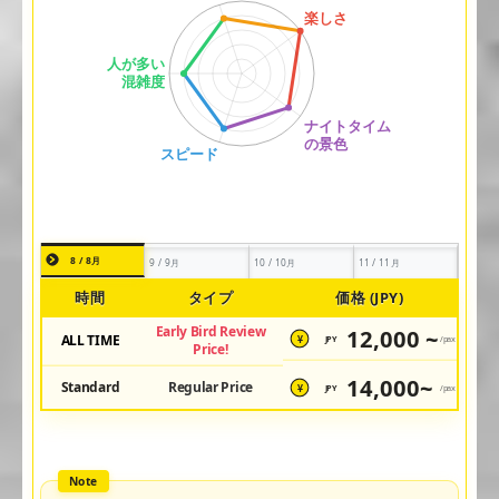
8 / 8月
9 / 9月
10 / 10月
11 / 11月
時間
タイプ
価格 (JPY)
Early Bird Review
12,000 ~
ALL TIME
JPY
/pax
¥
Price!
14,000~
Standard
Regular Price
JPY
/pax
¥