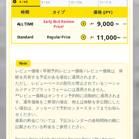
8 / 8月
9 / 9月
10 / 10月
11 / 11月
時間
タイプ
価格 (JPY)
Early Bird Review
9,000 ~
ALL TIME
JPY
/pax
¥
Price!
11,000~
Standard
Regular Price
JPY
/pax
¥
レビュー価格 / 早期予約レビュー価格 / レビュー価格は、体
験を共有する予定がある場合に適用されます。
ただし、レビューベースの割引が禁止されているソーシャ
ルメディアプラットフォームには適用されません。
**レビュー価格はオンライン予約時に自動的に適用されま
す。通常価格をご希望の場合、例えば体験を非公開にした
い場合は、メッセージで予約センタースタッフまでお知ら
せください。
最新の料金については、下記カレンダーの各時間枠の横に
記載されている料金をご参照ください。
Review Price / Early Booking Review Price / The Review