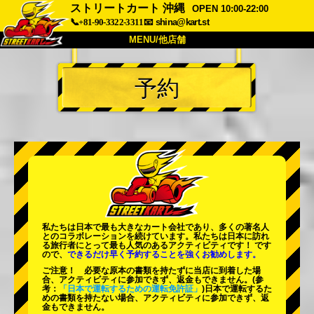
ストリートカート 沖縄
OPEN 10:00-22:00
📞+81-90-3322-3311
📧
shina@kart.st
MENU/他店舗
トップ
予約
概要
車両
価格
アクセス
評価
FAQ
会社
予約
他店舗
東京 品川
東京 秋葉原 #1
東京 秋葉原 #2
東京 渋谷
私たちは日本で最も大きなカート会社であり、
多くの著名人
東京 渋谷アネックス
東京ベイ
とのコラボレーションを続けています。私たちは日本に訪れ
る旅行者にとって
最も人気のあるアクティビティ
です！ です
ので、
できるだけ早く予約することを強くお勧めします。
東京 浅草
大阪
ご注意！ 必要な原本の書類を持たずに当店に到着した場
合、アクティビティに参加できず、返金もできません。
(参
沖縄
考：
「日本で運転するための運転免許証」
)日本で運転するた
めの書類を持たない場合、アクティビティに参加できず、返
金もできません。