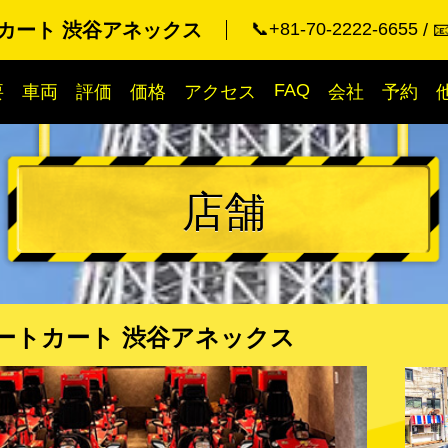
カート 渋谷アネックス
📞+81-70-2222-6655

FAQ
要
車両
評価
価格
アクセス
会社
予約
店舗
ートカート 渋谷アネックス