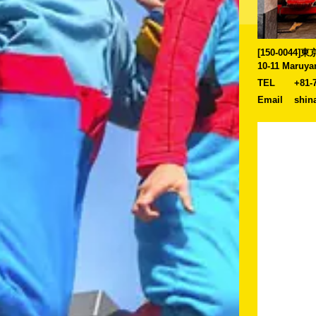
[150-0044
10-11 Maruya
TEL
+81-
Email
shin